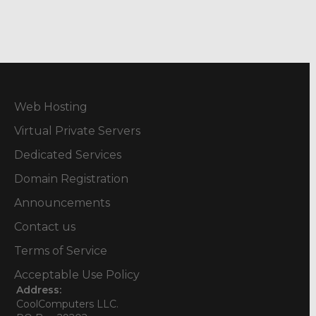
Web Hosting
Virtual Private Servers
Dedicated Services
Domain Registration
Announcements
Contact us
Terms of Service
Acceptable Use Policy
Address:
CoolComputers LLC.