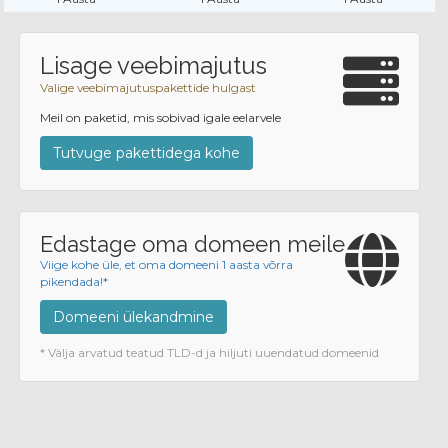
Lisage veebimajutus
Valige veebimajutuspakettide hulgast
Meil on paketid, mis sobivad igale eelarvele
Tutvuge pakettidega kohe
Edastage oma domeen meile
Viige kohe üle, et oma domeeni 1 aasta võrra
pikendada!*
Domeeni ülekandmine
* Välja arvatud teatud TLD-d ja hiljuti uuendatud domeenid