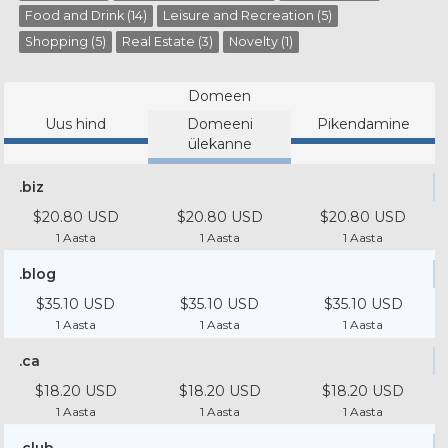
Food and Drink (14)
Leisure and Recreation (5)
Shopping (5)
Real Estate (3)
Novelty (1)
Domeen
Uus hind
Domeeni
Pikendamine
ülekanne
.biz
$20.80 USD
$20.80 USD
$20.80 USD
1 Aasta
1 Aasta
1 Aasta
.blog
$35.10 USD
$35.10 USD
$35.10 USD
1 Aasta
1 Aasta
1 Aasta
.ca
$18.20 USD
$18.20 USD
$18.20 USD
1 Aasta
1 Aasta
1 Aasta