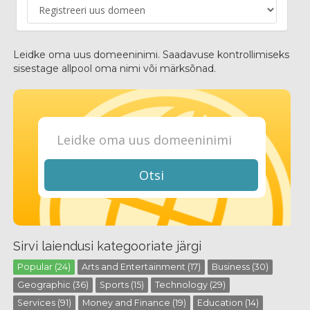
Leidke oma uus domeeninimi. Saadavuse kontrollimiseks
sisestage allpool oma nimi või märksõnad.
Otsi
Sirvi laiendusi kategooriate järgi
Popular (24)
Arts and Entertainment (17)
Business (30)
Geographic (36)
Sports (15)
Technology (29)
Services (91)
Money and Finance (19)
Education (14)