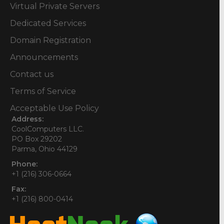
Virtual Private Servers
Dedicated Services
Domain Registration
Announcements
Contact us
Terms of Service
Acceptable Use Policy
Address:
CoolComputers LLC.
PO Box 29202
Parma, Ohio 44129
Phone:
+1 (216) 306-0664
Fax:
+1 (216) 800-0414