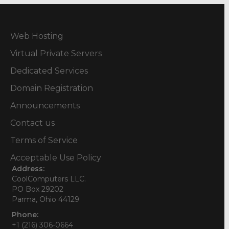
Web Hosting
Virtual Private Servers
Dedicated Services
Domain Registration
Announcements
Contact us
Terms of Service
Acceptable Use Policy
Address:
CoolComputers LLC.
PO Box 29202
Parma, Ohio 44129
Phone:
+1 (216) 306-0664