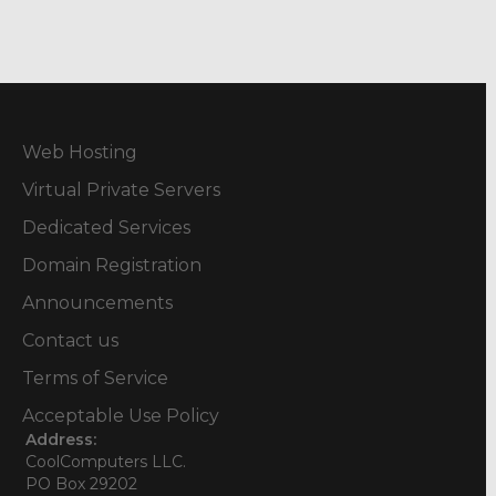
Web Hosting
Virtual Private Servers
Dedicated Services
Domain Registration
Announcements
Contact us
Terms of Service
Acceptable Use Policy
Address:
CoolComputers LLC.
PO Box 29202