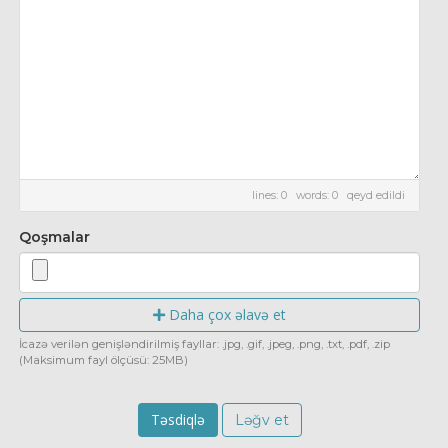
lines: 0 words: 0
qeyd edildi
Qoşmalar
Daha çox əlavə et
İcazə verilən genişləndirilmiş fayllar: .jpg, .gif, .jpeg, .png, .txt, .pdf, .zip
(Maksimum fayl ölçüsü: 25MB)
Ləğv et