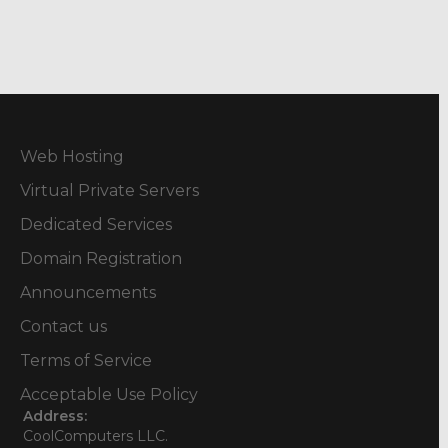
Web Hosting
Virtual Private Servers
Dedicated Services
Domain Registration
Announcements
Contact us
Terms of Service
Acceptable Use Policy
Address:
CoolComputers LLC.