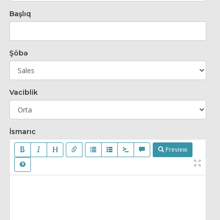
Başlıq
Şöbə
Vaciblik
İsmarıc
Preview