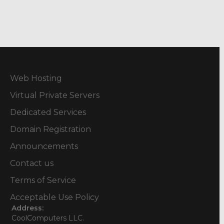
Web Hosting
Virtual Private Servers
Dedicated Services
Domain Registration
Announcements
Contact us
Terms of Service
Acceptable Use Policy
Address:
CoolComputers LLC.