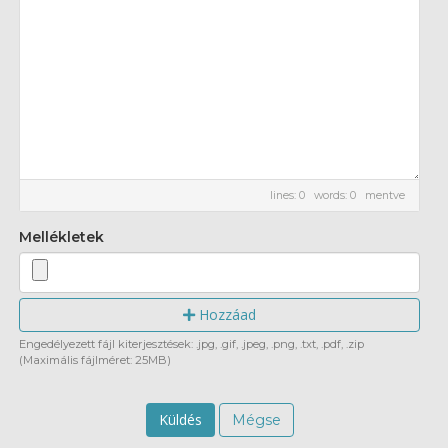
lines: 0 words: 0
mentve
Mellékletek
Hozzáad
Engedélyezett fájl kiterjesztések: .jpg, .gif, .jpeg, .png, .txt, .pdf, .zip
(Maximális fájlméret: 25MB)
Mégse