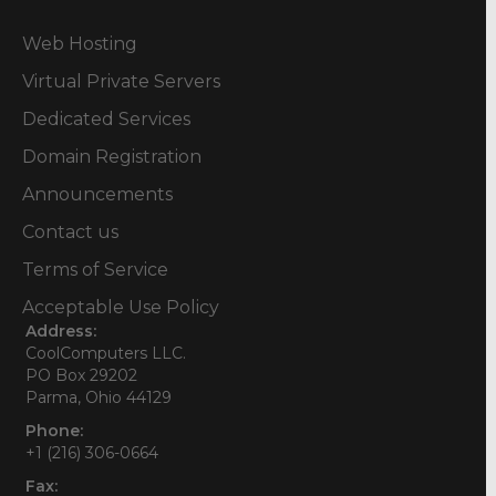
Web Hosting
Virtual Private Servers
Dedicated Services
Domain Registration
Announcements
Contact us
Terms of Service
Acceptable Use Policy
Address:
CoolComputers LLC.
PO Box 29202
Parma, Ohio 44129
Phone:
+1 (216) 306-0664
Fax: